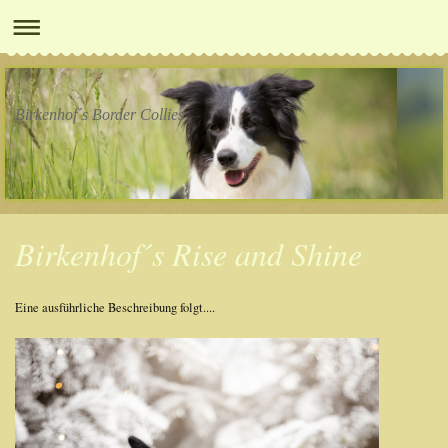
Birkenhof´s Border Collies
Birkenhof´s Rise and Shine
Eine ausführliche Beschreibung folgt....